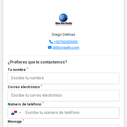
Diego Delmas
+50762609453
d@borealty.com
¿Prefieres que te contactemos?
*
Tu nombre
*
Correo electrónico
*
Número de teléfono
▼
*
Mensaje