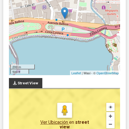
200 m
500 ft
Leaflet
| Wasi - ©
OpenStreetMap
Street View
Ver Ubicación
en
street
view