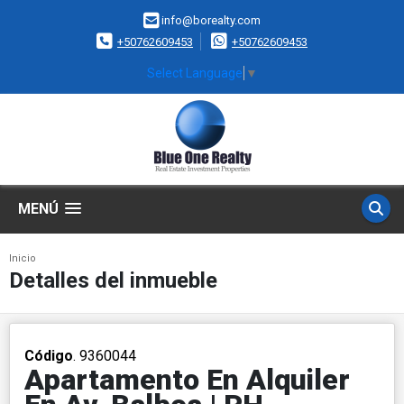
info@borealty.com
+50762609453
+50762609453
Select Language
▼
MENÚ
Inicio
Detalles del inmueble
Código
. 9360044
Apartamento En Alquiler