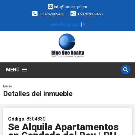
info@borealty.com
+50762609453
+50762609453
Select Language
▼
MENÚ
Inicio
Detalles del inmueble
Código
. 8304830
Se Alquila Apartamentos