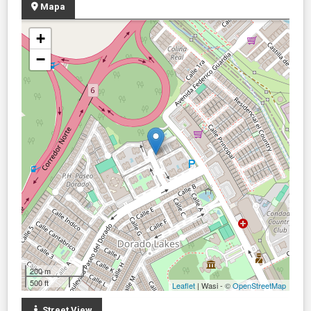
Mapa
+
−
200 m
500 ft
Leaflet
| Wasi - ©
OpenStreetMap
Street View