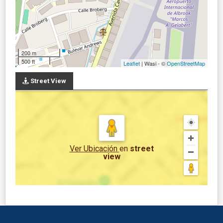
200 m
500 ft
Leaflet
| Wasi - ©
OpenStreetMap
Street View
Ver Ubicación
en
street
view