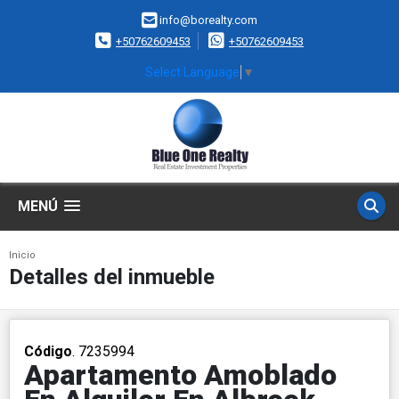
info@borealty.com
+50762609453
+50762609453
Select Language
▼
MENÚ
Inicio
Detalles del inmueble
Código
. 7235994
Apartamento Amoblado